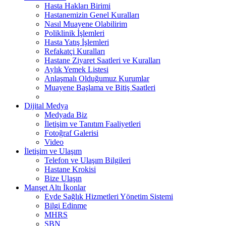
Hasta Hakları Birimi
Hastanemizin Genel Kuralları
Nasıl Muayene Olabilirim
Poliklinik İşlemleri
Hasta Yatış İşlemleri
Refakatçi Kuralları
Hastane Ziyaret Saatleri ve Kuralları
Aylık Yemek Listesi
Anlaşmalı Olduğumuz Kurumlar
Muayene Başlama ve Bitiş Saatleri
Dijital Medya
Medyada Biz
İletişim ve Tanıtım Faaliyetleri
Fotoğraf Galerisi
Video
İletişim ve Ulaşım
Telefon ve Ulaşım Bilgileri
Hastane Krokisi
Bize Ulaşın
Manşet Altı İkonlar
Evde Sağlık Hizmetleri Yönetim Sistemi
Bilgi Edinme
MHRS
SBN