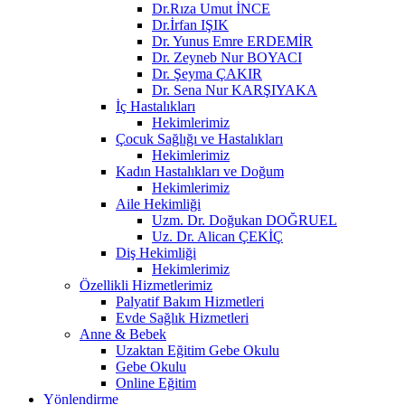
Dr.Rıza Umut İNCE
Dr.İrfan IŞIK
Dr. Yunus Emre ERDEMİR
Dr. Zeyneb Nur BOYACI
Dr. Şeyma ÇAKIR
Dr. Sena Nur KARŞIYAKA
İç Hastalıkları
Hekimlerimiz
Çocuk Sağlığı ve Hastalıkları
Hekimlerimiz
Kadın Hastalıkları ve Doğum
Hekimlerimiz
Aile Hekimliği
Uzm. Dr. Doğukan DOĞRUEL
Uz. Dr. Alican ÇEKİÇ
Diş Hekimliği
Hekimlerimiz
Özellikli Hizmetlerimiz
Palyatif Bakım Hizmetleri
Evde Sağlık Hizmetleri
Anne & Bebek
Uzaktan Eğitim Gebe Okulu
Gebe Okulu
Online Eğitim
Yönlendirme