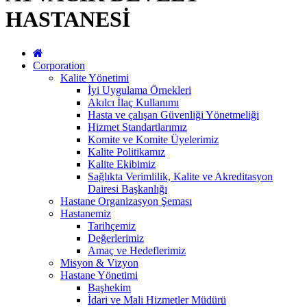
HASTANESİ
Corporation
Kalite Yönetimi
İyi Uygulama Örnekleri
Akılcı İlaç Kullanımı
Hasta ve çalışan Güvenliği Yönetmeliği
Hizmet Standartlarımız
Komite ve Komite Üyelerimiz
Kalite Politikamız
Kalite Ekibimiz
Sağlıkta Verimlilik, Kalite ve Akreditasyon
Dairesi Başkanlığı
Hastane Organizasyon Şeması
Hastanemiz
Tarihçemiz
Değerlerimiz
Amaç ve Hedeflerimiz
Misyon & Vizyon
Hastane Yönetimi
Başhekim
İdari ve Mali Hizmetler Müdürü