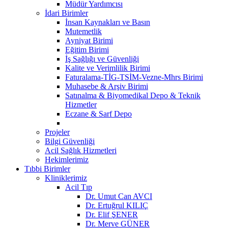
Müdür Yardımcısı
İdari Birimler
İnsan Kaynakları ve Basın
Mutemetlik
Ayniyat Birimi
Eğitim Birimi
İş Sağlığı ve Güvenliği
Kalite ve Verimlilik Birimi
Faturalama-TİG-TSİM-Vezne-Mhrs Birimi
Muhasebe & Arşiv Birimi
Satınalma & Biyomedikal Depo & Teknik
Hizmetler
Eczane & Sarf Depo
Projeler
Bilgi Güvenliği
Acil Sağlık Hizmetleri
Hekimlerimiz
Tıbbi Birimler
Kliniklerimiz
Acil Tıp
Dr. Umut Can AVCI
Dr. Ertuğrul KILIÇ
Dr. Elif ŞENER
Dr. Merve GÜNER