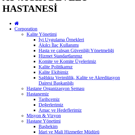
HASTANESİ
Corporation
Kalite Yönetimi
İyi Uygulama Örnekleri
Akılcı İlaç Kullanımı
Hasta ve çalışan Güvenliği Yönetmeliği
Hizmet Standartlarımız
Komite ve Komite Üyelerimiz
Kalite Politikamız
Kalite Ekibimiz
Sağlıkta Verimlilik, Kalite ve Akreditasyon
Dairesi Başkanlığı
Hastane Organizasyon Şeması
Hastanemiz
Tarihçemiz
Değerlerimiz
Amaç ve Hedeflerimiz
Misyon & Vizyon
Hastane Yönetimi
Başhekim
İdari ve Mali Hizmetler Müdürü