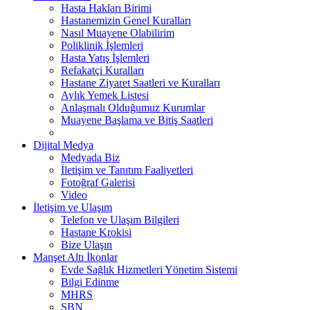
Hasta Hakları Birimi
Hastanemizin Genel Kuralları
Nasıl Muayene Olabilirim
Poliklinik İşlemleri
Hasta Yatış İşlemleri
Refakatçi Kuralları
Hastane Ziyaret Saatleri ve Kuralları
Aylık Yemek Listesi
Anlaşmalı Olduğumuz Kurumlar
Muayene Başlama ve Bitiş Saatleri
Dijital Medya
Medyada Biz
İletişim ve Tanıtım Faaliyetleri
Fotoğraf Galerisi
Video
İletişim ve Ulaşım
Telefon ve Ulaşım Bilgileri
Hastane Krokisi
Bize Ulaşın
Manşet Altı İkonlar
Evde Sağlık Hizmetleri Yönetim Sistemi
Bilgi Edinme
MHRS
SBN