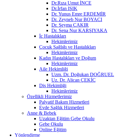
Dr.Rıza Umut İNCE
Dr.İrfan IŞIK
Dr. Yunus Emre ERDEMİR
Dr. Zeyneb Nur BOYACI
Dr. Şeyma ÇAKIR
Dr. Sena Nur KARŞIYAKA
İç Hastalıkları
Hekimlerimiz
Çocuk Sağlığı ve Hastalıkları
Hekimlerimiz
Kadın Hastalıkları ve Doğum
Hekimlerimiz
Aile Hekimliği
Uzm. Dr. Doğukan DOĞRUEL
Uz. Dr. Alican ÇEKİÇ
Diş Hekimliği
Hekimlerimiz
Özellikli Hizmetlerimiz
Palyatif Bakım Hizmetleri
Evde Sağlık Hizmetleri
Anne & Bebek
Uzaktan Eğitim Gebe Okulu
Gebe Okulu
Online Eğitim
Yönlendirme