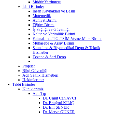
Müdür Yardımcısı
İdari Birimler
İnsan Kaynakları ve Basın
Mutemetlik
Ayniyat Birimi
Eğitim Birimi
İş Sağlığı ve Güvenliği
Kalite ve Verimlilik Birimi
Faturalama-TİG-TSİM-Vezne-Mhrs Birimi
Muhasebe & Arşiv Birimi
Satınalma & Biyomedikal Depo & Teknik
Hizmetler
Eczane & Sarf Depo
Projeler
Bilgi Güvenliği
Acil Sağlık Hizmetleri
Hekimlerimiz
Tıbbi Birimler
Kliniklerimiz
Acil Tıp
Dr. Umut Can AVCI
Dr. Ertuğrul KILIÇ
Dr. Elif ŞENER
Dr. Merve GÜNER