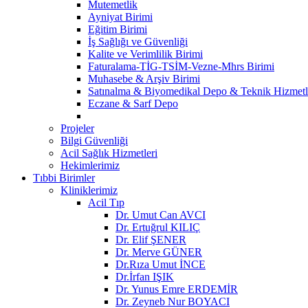
Mutemetlik
Ayniyat Birimi
Eğitim Birimi
İş Sağlığı ve Güvenliği
Kalite ve Verimlilik Birimi
Faturalama-TİG-TSİM-Vezne-Mhrs Birimi
Muhasebe & Arşiv Birimi
Satınalma & Biyomedikal Depo & Teknik Hizmetl
Eczane & Sarf Depo
Projeler
Bilgi Güvenliği
Acil Sağlık Hizmetleri
Hekimlerimiz
Tıbbi Birimler
Kliniklerimiz
Acil Tıp
Dr. Umut Can AVCI
Dr. Ertuğrul KILIÇ
Dr. Elif ŞENER
Dr. Merve GÜNER
Dr.Rıza Umut İNCE
Dr.İrfan IŞIK
Dr. Yunus Emre ERDEMİR
Dr. Zeyneb Nur BOYACI