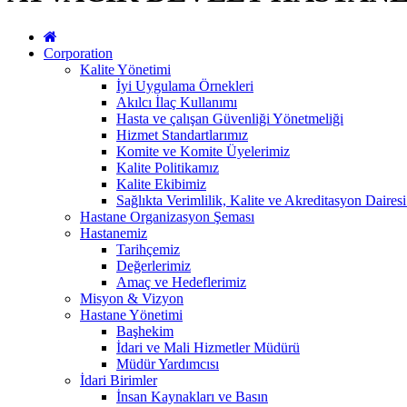
Corporation
Kalite Yönetimi
İyi Uygulama Örnekleri
Akılcı İlaç Kullanımı
Hasta ve çalışan Güvenliği Yönetmeliği
Hizmet Standartlarımız
Komite ve Komite Üyelerimiz
Kalite Politikamız
Kalite Ekibimiz
Sağlıkta Verimlilik, Kalite ve Akreditasyon Daires
Hastane Organizasyon Şeması
Hastanemiz
Tarihçemiz
Değerlerimiz
Amaç ve Hedeflerimiz
Misyon & Vizyon
Hastane Yönetimi
Başhekim
İdari ve Mali Hizmetler Müdürü
Müdür Yardımcısı
İdari Birimler
İnsan Kaynakları ve Basın