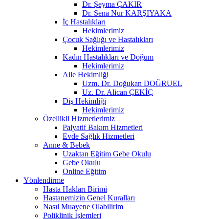
Dr. Şeyma ÇAKIR
Dr. Sena Nur KARŞIYAKA
İç Hastalıkları
Hekimlerimiz
Çocuk Sağlığı ve Hastalıkları
Hekimlerimiz
Kadın Hastalıkları ve Doğum
Hekimlerimiz
Aile Hekimliği
Uzm. Dr. Doğukan DOĞRUEL
Uz. Dr. Alican ÇEKİÇ
Diş Hekimliği
Hekimlerimiz
Özellikli Hizmetlerimiz
Palyatif Bakım Hizmetleri
Evde Sağlık Hizmetleri
Anne & Bebek
Uzaktan Eğitim Gebe Okulu
Gebe Okulu
Online Eğitim
Yönlendirme
Hasta Hakları Birimi
Hastanemizin Genel Kuralları
Nasıl Muayene Olabilirim
Poliklinik İşlemleri