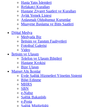
Hasta Yatış İşlemleri
Refakatçi Kuralları
Hastane Ziyaret Saatleri ve Kuralları
Aylık Yemek Listesi
Anlaşmalı Olduğumuz Kurumlar
Muayene Başlama ve Bitiş Saatleri
Dijital Medya
Medyada Biz
İletişim ve Tanıtım Faaliyetleri
Fotoğraf Galerisi
Video
İletişim ve Ulaşım
Telefon ve Ulaşım Bilgileri
Hastane Krokisi
Bize Ulaşın
Manşet Altı İkonlar
Evde Sağlık Hizmetleri Yönetim Sistemi
Bilgi Edinme
MHRS
SBN
e-Nabız
Sağlık Bakanlığı
e-Posta
Sağlık Müdürlüğü