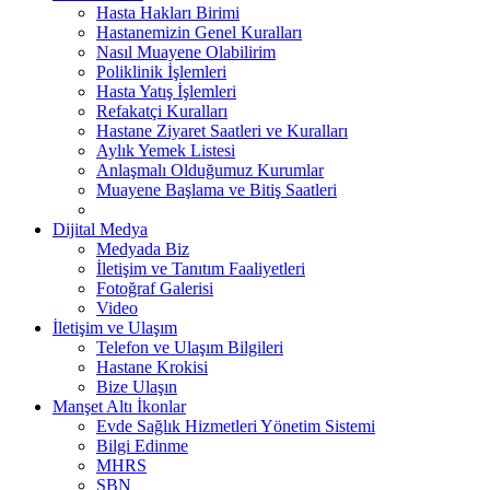
Hasta Hakları Birimi
Hastanemizin Genel Kuralları
Nasıl Muayene Olabilirim
Poliklinik İşlemleri
Hasta Yatış İşlemleri
Refakatçi Kuralları
Hastane Ziyaret Saatleri ve Kuralları
Aylık Yemek Listesi
Anlaşmalı Olduğumuz Kurumlar
Muayene Başlama ve Bitiş Saatleri
Dijital Medya
Medyada Biz
İletişim ve Tanıtım Faaliyetleri
Fotoğraf Galerisi
Video
İletişim ve Ulaşım
Telefon ve Ulaşım Bilgileri
Hastane Krokisi
Bize Ulaşın
Manşet Altı İkonlar
Evde Sağlık Hizmetleri Yönetim Sistemi
Bilgi Edinme
MHRS
SBN