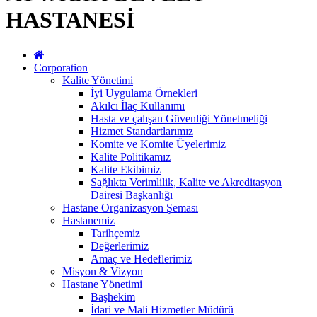
HASTANESİ
Corporation
Kalite Yönetimi
İyi Uygulama Örnekleri
Akılcı İlaç Kullanımı
Hasta ve çalışan Güvenliği Yönetmeliği
Hizmet Standartlarımız
Komite ve Komite Üyelerimiz
Kalite Politikamız
Kalite Ekibimiz
Sağlıkta Verimlilik, Kalite ve Akreditasyon
Dairesi Başkanlığı
Hastane Organizasyon Şeması
Hastanemiz
Tarihçemiz
Değerlerimiz
Amaç ve Hedeflerimiz
Misyon & Vizyon
Hastane Yönetimi
Başhekim
İdari ve Mali Hizmetler Müdürü