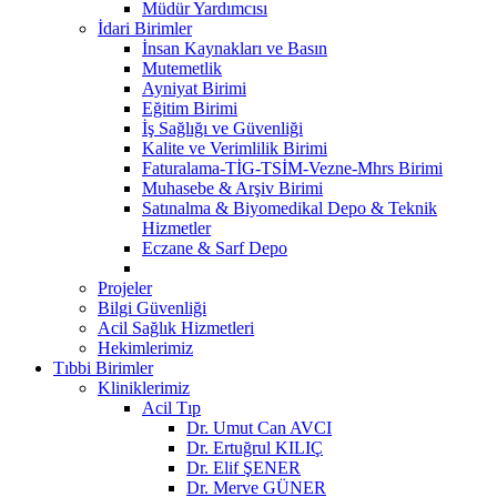
Müdür Yardımcısı
İdari Birimler
İnsan Kaynakları ve Basın
Mutemetlik
Ayniyat Birimi
Eğitim Birimi
İş Sağlığı ve Güvenliği
Kalite ve Verimlilik Birimi
Faturalama-TİG-TSİM-Vezne-Mhrs Birimi
Muhasebe & Arşiv Birimi
Satınalma & Biyomedikal Depo & Teknik
Hizmetler
Eczane & Sarf Depo
Projeler
Bilgi Güvenliği
Acil Sağlık Hizmetleri
Hekimlerimiz
Tıbbi Birimler
Kliniklerimiz
Acil Tıp
Dr. Umut Can AVCI
Dr. Ertuğrul KILIÇ
Dr. Elif ŞENER
Dr. Merve GÜNER