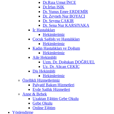
Dr.Rıza Umut İNCE
Dr.İrfan IŞIK
Dr. Yunus Emre ERDEMİR
Dr. Zeyneb Nur BOYACI
Dr. Şeyma ÇAKIR
Dr. Sena Nur KARŞIYAKA
İç Hastalıkları
Hekimlerimiz
Çocuk Sağlığı ve Hastalıkları
Hekimlerimiz
Kadın Hastalıkları ve Doğum
Hekimlerimiz
Aile Hekimliği
Uzm. Dr. Doğukan DOĞRUEL
Uz. Dr. Alican ÇEKİÇ
Diş Hekimliği
Hekimlerimiz
Özellikli Hizmetlerimiz
Palyatif Bakım Hizmetleri
Evde Sağlık Hizmetleri
Anne & Bebek
Uzaktan Eğitim Gebe Okulu
Gebe Okulu
Online Eğitim
Yönlendirme