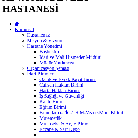
HASTANESİ
Kurumsal
Hastanemiz
Misyon & Vizyon
Hastane Yönetimi
Başhekim
İdari ve Mali Hizmetler Müdürü
Müdür Yardımcısı
Organizasyon Şeması
İdari Birimler
Özlük ve Evrak Kayıt Birimi
Çalışan Hakları Birimi
Hasta Hakları Birimi
İş Sağlığı ve Güvenliği
Kalite Birimi
Eğitim Birimi
Faturalama-TİG-TSİM-Vezne-Mhrs Birimi
Mutemetlik
Muhasebe & Arşiv Birimi
Eczane & Sarf Depo