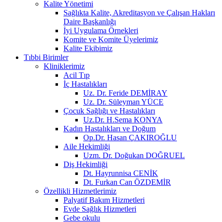
Kalite Yönetimi
Sağlıkta Kalite, Akreditasyon ve Çalışan Hakları
Daire Başkanlığı
İyi Uygulama Örnekleri
Komite ve Komite Üyelerimiz
Kalite Ekibimiz
Tıbbi Birimler
Kliniklerimiz
Acil Tıp
İç Hastalıkları
Uz. Dr. Feride DEMİRAY
Uz. Dr. Süleyman YÜCE
Çocuk Sağlığı ve Hastalıkları
Uz.Dr. H.Sema KONYA
Kadın Hastalıkları ve Doğum
Op.Dr. Hasan ÇAKIROĞLU
Aile Hekimliği
Uzm. Dr. Doğukan DOĞRUEL
Diş Hekimliği
Dt. Hayrunnisa CENİK
Dt. Furkan Can ÖZDEMİR
Özellikli Hizmetlerimiz
Palyatif Bakım Hizmetleri
Evde Sağlık Hizmetleri
Gebe okulu