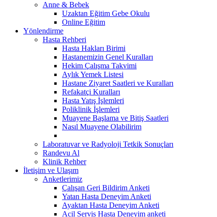
Anne & Bebek
Uzaktan Eğitim Gebe Okulu
Online Eğitim
Yönlendirme
Hasta Rehberi
Hasta Hakları Birimi
Hastanemizin Genel Kuralları
Hekim Çalışma Takvimi
Aylık Yemek Listesi
Hastane Ziyaret Saatleri ve Kuralları
Refakatçi Kuralları
Hasta Yatış İşlemleri
Poliklinik İşlemleri
Muayene Başlama ve Bitiş Saatleri
Nasıl Muayene Olabilirim
Laboratuvar ve Radyoloji Tetkik Sonuçları
Randevu Al
Klinik Rehber
İletişim ve Ulaşım
Anketlerimiz
Çalışan Geri Bildirim Anketi
Yatan Hasta Deneyim Anketi
Ayaktan Hasta Deneyim Anketi
Acil Servis Hasta Deneyim anketi