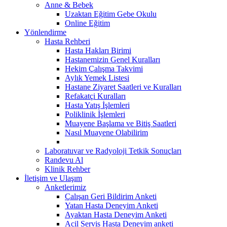
Anne & Bebek
Uzaktan Eğitim Gebe Okulu
Online Eğitim
Yönlendirme
Hasta Rehberi
Hasta Hakları Birimi
Hastanemizin Genel Kuralları
Hekim Çalışma Takvimi
Aylık Yemek Listesi
Hastane Ziyaret Saatleri ve Kuralları
Refakatçi Kuralları
Hasta Yatış İşlemleri
Poliklinik İşlemleri
Muayene Başlama ve Bitiş Saatleri
Nasıl Muayene Olabilirim
Laboratuvar ve Radyoloji Tetkik Sonuçları
Randevu Al
Klinik Rehber
İletişim ve Ulaşım
Anketlerimiz
Çalışan Geri Bildirim Anketi
Yatan Hasta Deneyim Anketi
Ayaktan Hasta Deneyim Anketi
Acil Servis Hasta Deneyim anketi