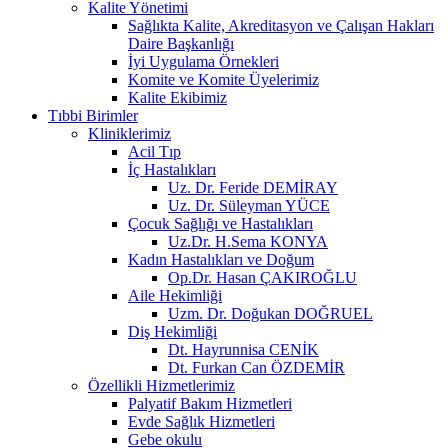
Kalite Yönetimi
Sağlıkta Kalite, Akreditasyon ve Çalışan Hakları
Daire Başkanlığı
İyi Uygulama Örnekleri
Komite ve Komite Üyelerimiz
Kalite Ekibimiz
Tıbbi Birimler
Kliniklerimiz
Acil Tıp
İç Hastalıkları
Uz. Dr. Feride DEMİRAY
Uz. Dr. Süleyman YÜCE
Çocuk Sağlığı ve Hastalıkları
Uz.Dr. H.Sema KONYA
Kadın Hastalıkları ve Doğum
Op.Dr. Hasan ÇAKIROĞLU
Aile Hekimliği
Uzm. Dr. Doğukan DOĞRUEL
Diş Hekimliği
Dt. Hayrunnisa CENİK
Dt. Furkan Can ÖZDEMİR
Özellikli Hizmetlerimiz
Palyatif Bakım Hizmetleri
Evde Sağlık Hizmetleri
Gebe okulu