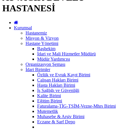
HASTANESİ
Kurumsal
Hastanemiz
Misyon & Vizyon
Hastane Yönetimi
Başhekim
İdari ve Mali Hizmetler Müdürü
Müdür Yardımcısı
Organizasyon Şeması
İdari Birimler
Özlük ve Evrak Kayıt Birimi
Çalışan Hakları Birimi
Hasta Hakları Birimi
İş Sağlığı ve Güvenliği
Kalite Birimi
Eğitim Birimi
Faturalama-TİG-TSİM-Vezne-Mhrs Birimi
Mutemetlik
Muhasebe & Arşiv Birimi
Eczane & Sarf Depo