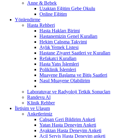
Anne & Bebek
Uzaktan Eğitim Gebe Okulu
Online Eğitim
Yönlendirme
Hasta Rehberi
Hasta Hakları Birimi
Hastanemizin Genel Kuralları
Hekim Çalışma Takvimi
Aylık Yemek Listesi
Hastane Ziyaret Saatleri ve Kuralları
Refakatçi Kuralları
Hasta Yatış İşlemleri
Poliklinik İşlemleri
Muayene Başlama ve Bitiş Saatleri
Nasıl Muayene Olabilirim
Laboratuvar ve Radyoloji Tetkik Sonuçları
Randevu Al
Klinik Rehber
İletişim ve Ulaşım
Anketlerimiz
Çalışan Geri Bildirim Anketi
Yatan Hasta Deneyim Anketi
Ayaktan Hasta Deneyim Anketi
Acil Servis Hasta Deneyim anketi