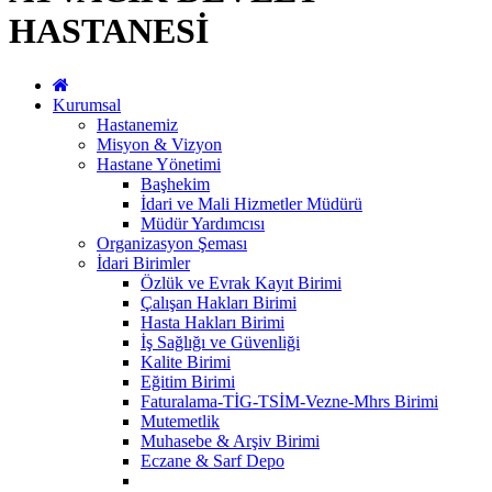
HASTANESİ
Kurumsal
Hastanemiz
Misyon & Vizyon
Hastane Yönetimi
Başhekim
İdari ve Mali Hizmetler Müdürü
Müdür Yardımcısı
Organizasyon Şeması
İdari Birimler
Özlük ve Evrak Kayıt Birimi
Çalışan Hakları Birimi
Hasta Hakları Birimi
İş Sağlığı ve Güvenliği
Kalite Birimi
Eğitim Birimi
Faturalama-TİG-TSİM-Vezne-Mhrs Birimi
Mutemetlik
Muhasebe & Arşiv Birimi
Eczane & Sarf Depo