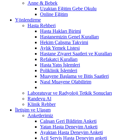
Anne & Bebek
Uzaktan Eğitim Gebe Okulu
Online Eğitim
Yönlendirme
Hasta Rehberi
Hasta Hakları Birimi
Hastanemizin Genel Kuralları
Hekim Çalışma Takvimi
Aylık Yemek Listesi
Hastane Ziyaret Saatleri ve Kuralları
Refakatçi Kuralları
Hasta Yatış İşlemleri
Poliklinik İşlemleri
Muayene Başlama ve Bitiş Saatleri
Nasıl Muayene Olabilirim
Laboratuvar ve Radyoloji Tetkik Sonuçları
Randevu Al
Klinik Rehber
İletişim ve Ulaşım
Anketlerimiz
Çalışan Geri Bildirim Anketi
Yatan Hasta Deneyim Anketi
Ayaktan Hasta Deneyim Anketi
Acil Servis Hasta Deneyim anketi