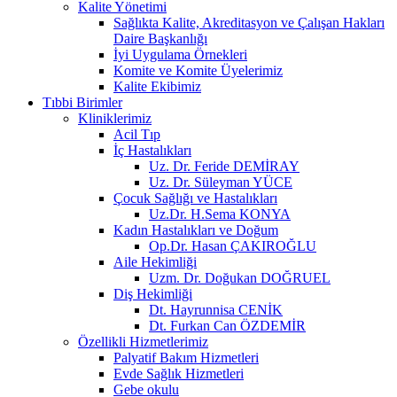
Kalite Yönetimi
Sağlıkta Kalite, Akreditasyon ve Çalışan Hakları
Daire Başkanlığı
İyi Uygulama Örnekleri
Komite ve Komite Üyelerimiz
Kalite Ekibimiz
Tıbbi Birimler
Kliniklerimiz
Acil Tıp
İç Hastalıkları
Uz. Dr. Feride DEMİRAY
Uz. Dr. Süleyman YÜCE
Çocuk Sağlığı ve Hastalıkları
Uz.Dr. H.Sema KONYA
Kadın Hastalıkları ve Doğum
Op.Dr. Hasan ÇAKIROĞLU
Aile Hekimliği
Uzm. Dr. Doğukan DOĞRUEL
Diş Hekimliği
Dt. Hayrunnisa CENİK
Dt. Furkan Can ÖZDEMİR
Özellikli Hizmetlerimiz
Palyatif Bakım Hizmetleri
Evde Sağlık Hizmetleri
Gebe okulu