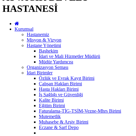
HASTANESİ
Kurumsal
Hastanemiz
Misyon & Vizyon
Hastane Yönetimi
Başhekim
İdari ve Mali Hizmetler Müdürü
Müdür Yardımcısı
Organizasyon Şeması
İdari Birimler
Özlük ve Evrak Kayıt Birimi
Çalışan Hakları Birimi
Hasta Hakları Birimi
İş Sağlığı ve Güvenliği
Kalite Birimi
Eğitim Birimi
Faturalama-TİG-TSİM-Vezne-Mhrs Birimi
Mutemetlik
Muhasebe & Arşiv Birimi
Eczane & Sarf Depo