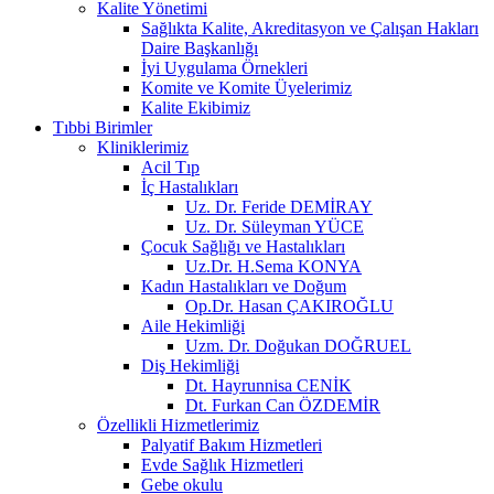
Kalite Yönetimi
Sağlıkta Kalite, Akreditasyon ve Çalışan Hakları
Daire Başkanlığı
İyi Uygulama Örnekleri
Komite ve Komite Üyelerimiz
Kalite Ekibimiz
Tıbbi Birimler
Kliniklerimiz
Acil Tıp
İç Hastalıkları
Uz. Dr. Feride DEMİRAY
Uz. Dr. Süleyman YÜCE
Çocuk Sağlığı ve Hastalıkları
Uz.Dr. H.Sema KONYA
Kadın Hastalıkları ve Doğum
Op.Dr. Hasan ÇAKIROĞLU
Aile Hekimliği
Uzm. Dr. Doğukan DOĞRUEL
Diş Hekimliği
Dt. Hayrunnisa CENİK
Dt. Furkan Can ÖZDEMİR
Özellikli Hizmetlerimiz
Palyatif Bakım Hizmetleri
Evde Sağlık Hizmetleri
Gebe okulu