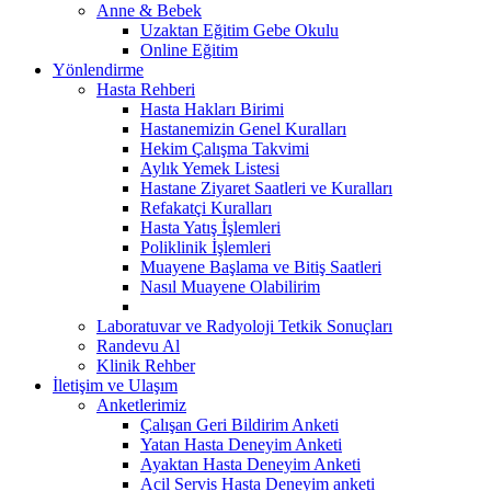
Anne & Bebek
Uzaktan Eğitim Gebe Okulu
Online Eğitim
Yönlendirme
Hasta Rehberi
Hasta Hakları Birimi
Hastanemizin Genel Kuralları
Hekim Çalışma Takvimi
Aylık Yemek Listesi
Hastane Ziyaret Saatleri ve Kuralları
Refakatçi Kuralları
Hasta Yatış İşlemleri
Poliklinik İşlemleri
Muayene Başlama ve Bitiş Saatleri
Nasıl Muayene Olabilirim
Laboratuvar ve Radyoloji Tetkik Sonuçları
Randevu Al
Klinik Rehber
İletişim ve Ulaşım
Anketlerimiz
Çalışan Geri Bildirim Anketi
Yatan Hasta Deneyim Anketi
Ayaktan Hasta Deneyim Anketi
Acil Servis Hasta Deneyim anketi