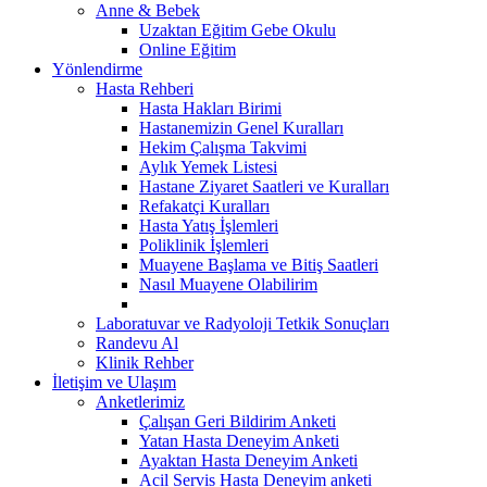
Anne & Bebek
Uzaktan Eğitim Gebe Okulu
Online Eğitim
Yönlendirme
Hasta Rehberi
Hasta Hakları Birimi
Hastanemizin Genel Kuralları
Hekim Çalışma Takvimi
Aylık Yemek Listesi
Hastane Ziyaret Saatleri ve Kuralları
Refakatçi Kuralları
Hasta Yatış İşlemleri
Poliklinik İşlemleri
Muayene Başlama ve Bitiş Saatleri
Nasıl Muayene Olabilirim
Laboratuvar ve Radyoloji Tetkik Sonuçları
Randevu Al
Klinik Rehber
İletişim ve Ulaşım
Anketlerimiz
Çalışan Geri Bildirim Anketi
Yatan Hasta Deneyim Anketi
Ayaktan Hasta Deneyim Anketi
Acil Servis Hasta Deneyim anketi