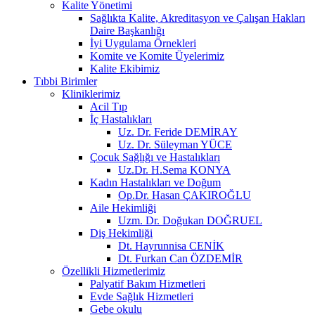
Kalite Yönetimi
Sağlıkta Kalite, Akreditasyon ve Çalışan Hakları
Daire Başkanlığı
İyi Uygulama Örnekleri
Komite ve Komite Üyelerimiz
Kalite Ekibimiz
Tıbbi Birimler
Kliniklerimiz
Acil Tıp
İç Hastalıkları
Uz. Dr. Feride DEMİRAY
Uz. Dr. Süleyman YÜCE
Çocuk Sağlığı ve Hastalıkları
Uz.Dr. H.Sema KONYA
Kadın Hastalıkları ve Doğum
Op.Dr. Hasan ÇAKIROĞLU
Aile Hekimliği
Uzm. Dr. Doğukan DOĞRUEL
Diş Hekimliği
Dt. Hayrunnisa CENİK
Dt. Furkan Can ÖZDEMİR
Özellikli Hizmetlerimiz
Palyatif Bakım Hizmetleri
Evde Sağlık Hizmetleri
Gebe okulu