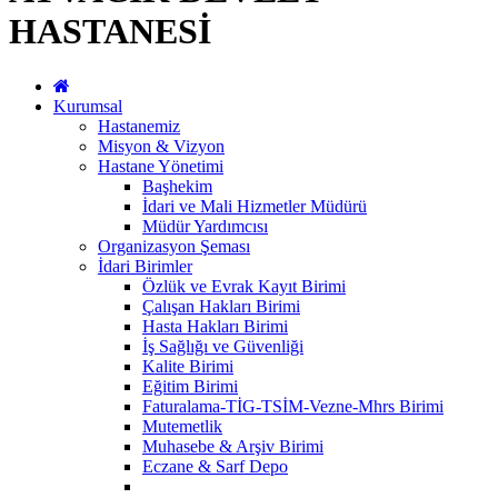
HASTANESİ
Kurumsal
Hastanemiz
Misyon & Vizyon
Hastane Yönetimi
Başhekim
İdari ve Mali Hizmetler Müdürü
Müdür Yardımcısı
Organizasyon Şeması
İdari Birimler
Özlük ve Evrak Kayıt Birimi
Çalışan Hakları Birimi
Hasta Hakları Birimi
İş Sağlığı ve Güvenliği
Kalite Birimi
Eğitim Birimi
Faturalama-TİG-TSİM-Vezne-Mhrs Birimi
Mutemetlik
Muhasebe & Arşiv Birimi
Eczane & Sarf Depo