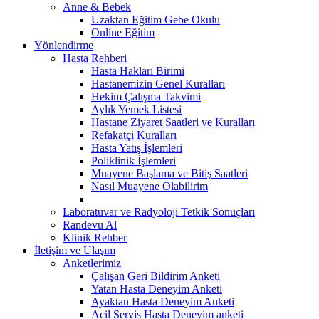
Anne & Bebek
Uzaktan Eğitim Gebe Okulu
Online Eğitim
Yönlendirme
Hasta Rehberi
Hasta Hakları Birimi
Hastanemizin Genel Kuralları
Hekim Çalışma Takvimi
Aylık Yemek Listesi
Hastane Ziyaret Saatleri ve Kuralları
Refakatçi Kuralları
Hasta Yatış İşlemleri
Poliklinik İşlemleri
Muayene Başlama ve Bitiş Saatleri
Nasıl Muayene Olabilirim
Laboratuvar ve Radyoloji Tetkik Sonuçları
Randevu Al
Klinik Rehber
İletişim ve Ulaşım
Anketlerimiz
Çalışan Geri Bildirim Anketi
Yatan Hasta Deneyim Anketi
Ayaktan Hasta Deneyim Anketi
Acil Servis Hasta Deneyim anketi