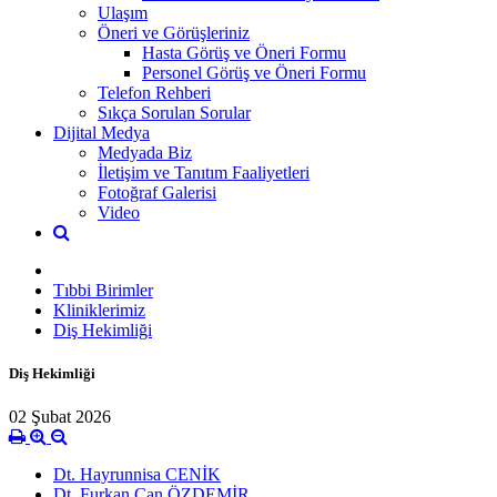
Ulaşım
Öneri ve Görüşleriniz
Hasta Görüş ve Öneri Formu
Personel Görüş ve Öneri Formu
Telefon Rehberi
Sıkça Sorulan Sorular
Dijital Medya
Medyada Biz
İletişim ve Tanıtım Faaliyetleri
Fotoğraf Galerisi
Video
Tıbbi Birimler
Kliniklerimiz
Diş Hekimliği
Diş Hekimliği
02 Şubat 2026
Dt. Hayrunnisa CENİK
Dt. Furkan Can ÖZDEMİR