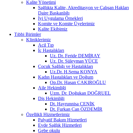
Kalite Yönetimi
Sağlıkta Kalite, Akreditasyon ve Çalışan Hakları
Daire Başkanlığı
İyi Uygulama Örnekleri
Komite ve Komite Üyelerimiz
Kalite Ekibimiz
Tıbbi Birimler
Kliniklerimiz
Acil Tıp
İç Hastalıkları
Uz. Dr. Feride DEMİRAY
Uz. Dr. Süleyman YÜCE
Çocuk Sağlığı ve Hastalıkları
Uz.Dr. H.Sema KONYA
Kadın Hastalıkları ve Doğum
Op.Dr. Hasan ÇAKIROĞLU
Aile Hekimliği
Uzm. Dr. Doğukan DOĞRUEL
Diş Hekimliği
Dt. Hayrunnisa CENİK
Dt. Furkan Can ÖZDEMİR
Özellikli Hizmetlerimiz
Palyatif Bakım Hizmetleri
Evde Sağlık Hizmetleri
Gebe okulu