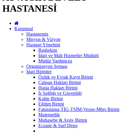
HASTANESİ
Kurumsal
Hastanemiz
Misyon & Vizyon
Hastane Yönetimi
Başhekim
İdari ve Mali Hizmetler Müdürü
Müdür Yardımcısı
Organizasyon Şeması
İdari Birimler
Özlük ve Evrak Kayıt Birimi
Çalışan Hakları Birimi
Hasta Hakları Birimi
İş Sağlığı ve Güvenliği
Kalite Birimi
Eğitim Birimi
Faturalama-TİG-TSİM-Vezne-Mhrs Birimi
Mutemetlik
Muhasebe & Arşiv Birimi
Eczane & Sarf Depo