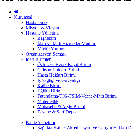
Kurumsal
Hastanemiz
Misyon & Vizyon
Hastane Yönetimi
Başhekim
İdari ve Mali Hizmetler Müdürü
Müdür Yardımcısı
Organizasyon Şeması
İdari Birimler
Özlük ve Evrak Kayıt Birimi
Çalışan Hakları Birimi
Hasta Hakları Birimi
İş Sağlığı ve Güvenliği
Kalite Birimi
Eğitim Birimi
Faturalama-TİG-TSİM-Vezne-Mhrs Birimi
Mutemetlik
Muhasebe & Arşiv Birimi
Eczane & Sarf Depo
Kalite Yönetimi
Sağlıkta Kalite, Akreditasyon ve Çalışan Hakları D