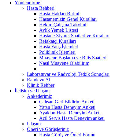
Yönlendirme
Hasta Rehberi
Hasta Hakları Birimi
Hastanemizin Genel Kuralları
Hekim Çalışma Takvimi
Aylık Yemek Listesi
Hastane Ziyaret Saatleri ve Kuralları
Refakatçi Kuralları
Hasta Yatış İşlemleri
Poliklinik İşlemleri
Muayene Başlama ve Bitiş Saatleri
Nasıl Muayene Olabilirim
Laboratuvar ve Radyoloji Tetkik Sonuçları
Randevu Al
Klinik Rehber
İletişim ve Ulaşım
Anketlerimiz
Çalışan Geri Bildirim Anketi
Yatan Hasta Deneyim Anketi
Ayaktan Hasta Deneyim Anketi
Acil Servis Hasta Deneyim anketi
Ulaşım
Öneri ve Görüşleriniz
Hasta Görüş ve Öneri Formu