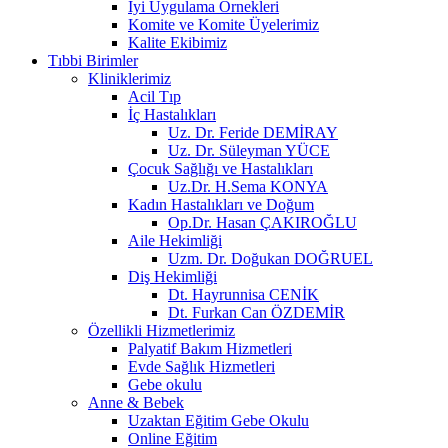
İyi Uygulama Örnekleri
Komite ve Komite Üyelerimiz
Kalite Ekibimiz
Tıbbi Birimler
Kliniklerimiz
Acil Tıp
İç Hastalıkları
Uz. Dr. Feride DEMİRAY
Uz. Dr. Süleyman YÜCE
Çocuk Sağlığı ve Hastalıkları
Uz.Dr. H.Sema KONYA
Kadın Hastalıkları ve Doğum
Op.Dr. Hasan ÇAKIROĞLU
Aile Hekimliği
Uzm. Dr. Doğukan DOĞRUEL
Diş Hekimliği
Dt. Hayrunnisa CENİK
Dt. Furkan Can ÖZDEMİR
Özellikli Hizmetlerimiz
Palyatif Bakım Hizmetleri
Evde Sağlık Hizmetleri
Gebe okulu
Anne & Bebek
Uzaktan Eğitim Gebe Okulu
Online Eğitim